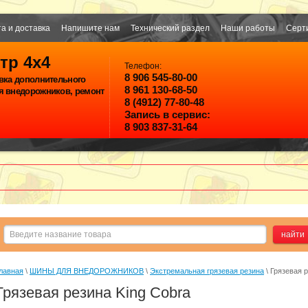
а и доставка
Напишите нам
Технический раздел
Наши работы
Серт
тр 4х4
Телефон:
8 906 545-80-00
вка дополнительного
8 961 130-68-50
я внедорожников, ремонт
8 (4912) 77-80-48
Запись в сервис:
8 903 837-31-64
лавная
 \ 
ШИНЫ ДЛЯ ВНЕДОРОЖНИКОВ
 \ 
Экстремальная грязевая резина
 \ Грязевая 
Грязевая резина King Cobra