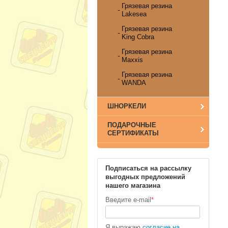
Грязевая резина
Lakesea
Грязевая резина
King Cobra
Грязевая резина
Maxxis
Грязевая резина
WANDA
ШНОРКЕЛИ
ПОДАРОЧНЫЕ
СЕРТИФИКАТЫ
Подписаться на рассылку
выгодных предложений
нашего магазина
Введите e-mail
*
Я выражаю
согласие на