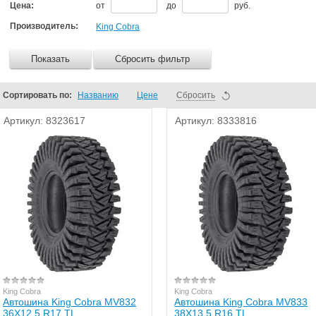
Цена:
от
до
руб.
Производитель:
King Cobra
Показать
Сбросить фильтр
Сортировать по:
Названию
Цене
Сбросить
Артикул:
8323617
Артикул:
8333816
King Cobra
King Cobra
Автошина King Cobra MV832
Автошина King Cobra MV833
36X12.5 R17 TL
38X13.5 R16 TL