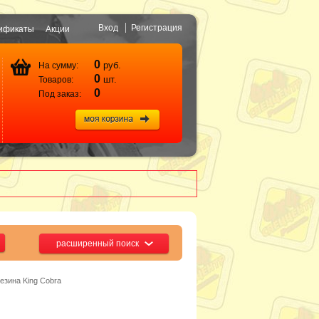
Вход
Регистрация
ификаты
Акции
0
руб.
На сумму:
0
шт.
Товаров:
0
Под заказ:
расширенный поиск
резина King Cobra