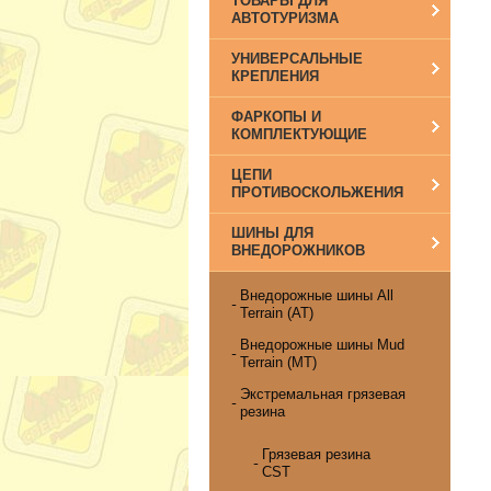
ТОВАРЫ ДЛЯ
АВТОТУРИЗМА
УНИВЕРСАЛЬНЫЕ
КРЕПЛЕНИЯ
ФАРКОПЫ И
КОМПЛЕКТУЮЩИЕ
ЦЕПИ
ПРОТИВОСКОЛЬЖЕНИЯ
ШИНЫ ДЛЯ
ВНЕДОРОЖНИКОВ
Внедорожные шины All
Terrain (AT)
Внедорожные шины Mud
Terrain (MT)
Экстремальная грязевая
резина
Грязевая резина
CST