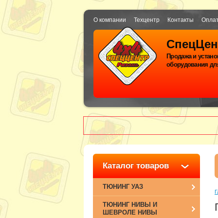
О компании
Техцентр
Контакты
Оплат
СпецЦен
Продажа и устано
оборудования дл
Каталог товаров
ТЮНИНГ УАЗ
Г
ТЮНИНГ НИВЫ И
ШЕВРОЛЕ НИВЫ