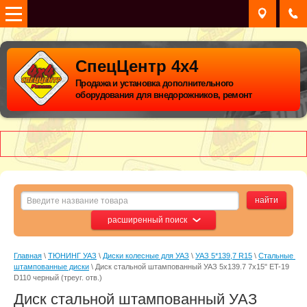
СпецЦентр 4х4
Продажа и установка дополнительного
оборудования для внедорожников, ремонт
расширенный поиск
Главная
 \ 
ТЮНИНГ УАЗ
 \ 
Диски колесные для УАЗ
 \ 
УАЗ 5*139,7 R15
 \ 
Стальные 
штампованные диски
 \ Диск стальной штампованный УАЗ 5x139.7 7х15" ET-19 
D110 черный (треуг. отв.)
Диск стальной штампованный УАЗ