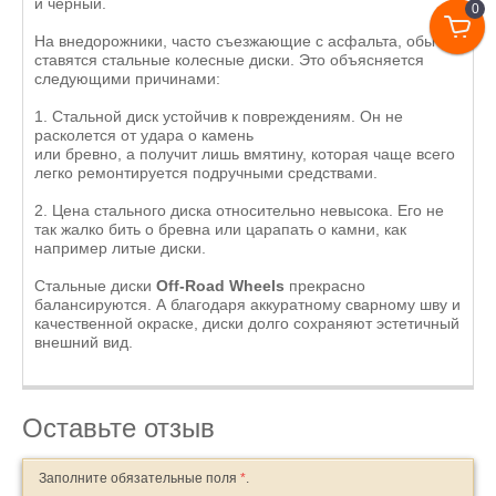
и черный.
0
На внедорожники, часто съезжающие с асфальта, обычно
ставятся стальные колесные диски. Это объясняется
следующими причинами:
1. Стальной диск устойчив к повреждениям. Он не
расколется от удара о камень
или бревно, а получит лишь вмятину, которая чаще всего
легко ремонтируется подручными средствами.
2. Цена стального диска относительно невысока. Его не
так жалко бить о бревна или царапать о камни, как
например литые диски.
Стальные диски
Off-Road Wheels
прекрасно
балансируются. А благодаря аккуратному сварному шву и
качественной окраске, диски долго сохраняют эстетичный
внешний вид.
Оставьте отзыв
Заполните обязательные поля
*
.